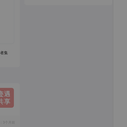
者集
迹遇
共享
：3个月前