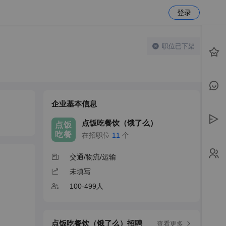
登录
职位已下架
企业基本信息
点饭吃餐饮（饿了么）
点饭
吃餐
在招职位
11
个
交通/物流/运输
未填写
100-499人
点饭吃餐饮（饿了么）招聘
查看更多