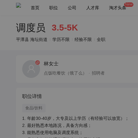
New
首页
职位
公司
人才库
淘才头条
调度员
3.5-5K
平潭县 海坛街道
学历不限
经验不限
全职
林女士
点饭吃餐饮（饿了么）
招聘者
职位详情
食品/饮料
1. 年龄30-40岁，大专及以上学历（有经验可以放宽）；

2. 最好熟悉本地路况，具备方向感；

3. 能熟悉使用电脑及调度系统；
