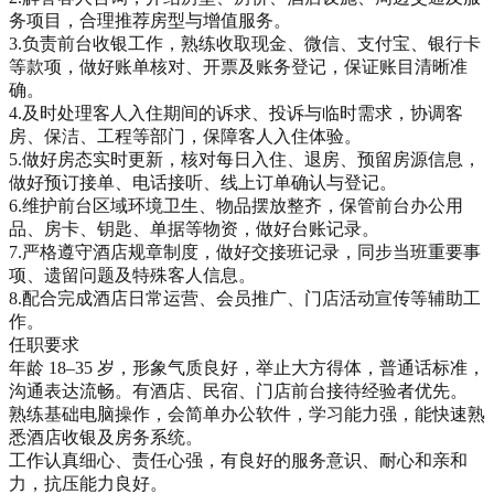
务项目，合理推荐房型与增值服务。

3.负责前台收银工作，熟练收取现金、微信、支付宝、银行卡
等款项，做好账单核对、开票及账务登记，保证账目清晰准
确。

4.及时处理客人入住期间的诉求、投诉与临时需求，协调客
房、保洁、工程等部门，保障客人入住体验。

5.做好房态实时更新，核对每日入住、退房、预留房源信息，
做好预订接单、电话接听、线上订单确认与登记。

6.维护前台区域环境卫生、物品摆放整齐，保管前台办公用
品、房卡、钥匙、单据等物资，做好台账记录。

7.严格遵守酒店规章制度，做好交接班记录，同步当班重要事
项、遗留问题及特殊客人信息。

8.配合完成酒店日常运营、会员推广、门店活动宣传等辅助工
作。

任职要求

年龄 18–35 岁，形象气质良好，举止大方得体，普通话标准，
沟通表达流畅。有酒店、民宿、门店前台接待经验者优先。

熟练基础电脑操作，会简单办公软件，学习能力强，能快速熟
悉酒店收银及房务系统。

工作认真细心、责任心强，有良好的服务意识、耐心和亲和
力，抗压能力良好。
