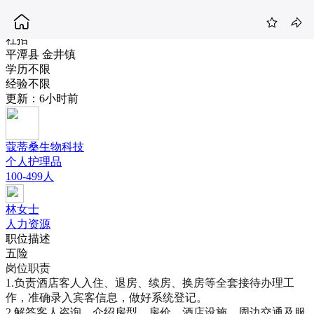
酒店前台
3-5K
社招
平潭县 金井镇
学历不限
经验不限
更新：6小时前
蔻蒂桑生物科技
个人护理品
100-499人
林女士
人力资源
职位描述
五险
岗位职责

1.负责酒店客人入住、退房、续房、换房等全套接待办理工
作，准确录入宾客信息，做好系统登记。

2.解答客人咨询，介绍房型、房价、酒店设施、周边交通及服