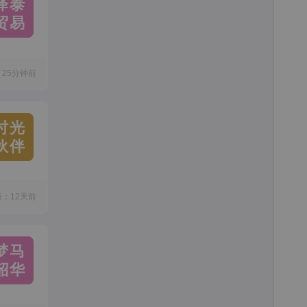
泽泰
贸易
25分钟前
时光
伙伴
新：12天前
梦马
韶华