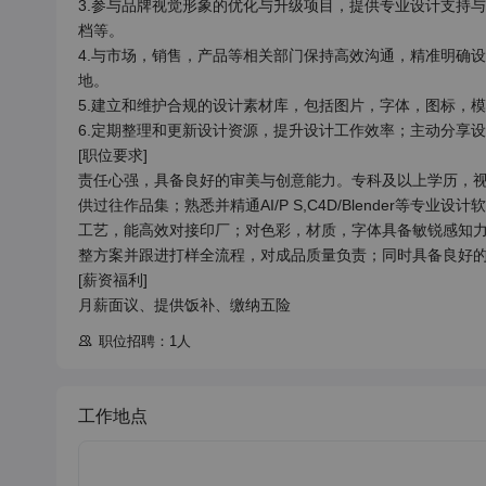
3.参与品牌视觉形象的优化与升级项目，提供专业设计支持
档等。

4.与市场，销售，产品等相关部门保持高效沟通，精准明确
地。

5.建立和维护合规的设计素材库，包括图片，字体，图标，
6.定期整理和更新设计资源，提升设计工作效率；主动分享设
[职位要求]

责任心强，具备良好的审美与创意能力。专科及以上学历，视
供过往作品集；熟悉并精通AI/P S,C4D/Blender等
工艺，能高效对接印厂；对色彩，材质，字体具备敏锐感知
整方案并跟进打样全流程，对成品质量负责；同时具备良好的
[薪资福利]

月薪面议、提供饭补、缴纳五险
职位招聘：1人
工作地点