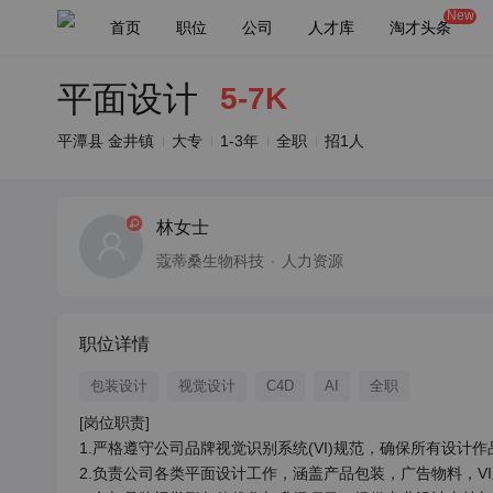
New
首页
职位
公司
人才库
淘才头条
平面设计
5-7K
平潭县 金井镇
大专
1-3年
全职
招1人
林女士
蔻蒂桑生物科技
人力资源
职位详情
包装设计
视觉设计
C4D
AI
全职
[岗位职责]

1.严格遵守公司品牌视觉识别系统(VI)规范，确保所有设计作
2.负责公司各类平面设计工作，涵盖产品包装，广告物料，VI