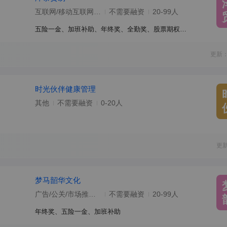
互联网/移动互联网/电子商务
不需要融资
20-99人
五险一金、加班补助、年终奖、全勤奖、股票期权、带薪年假、员工旅游、节日福利、零食下午茶、补充医疗保险
更新：
时光伙伴健康管理
其他
不需要融资
0-20人
更
梦马韶华文化
广告/公关/市场推广/会展
不需要融资
20-99人
年终奖、五险一金、加班补助