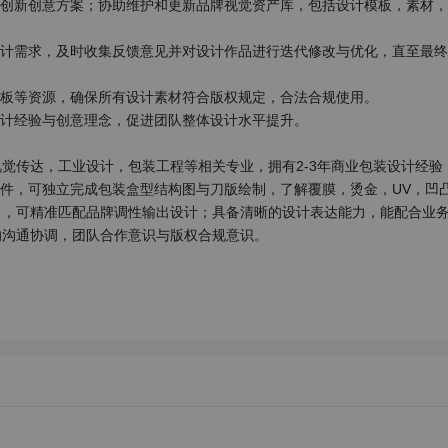
与创新创意方案；协助维护和更新品牌视觉资产库，包括设计模板，素材
设计需求，及时收集反馈意见并对设计作品进行迭代修改与优化，直至最
模板等资源，确保所有设计素材符合版权规定，合法合规使用。

计经验与创意理念，促进团队整体设计水平提升。

觉传达，工业设计，包装工程等相关专业，拥有2-3年商业包装设计经验
专业设计软件，可独立完成包装盒型结构图与刀版绘制，了解覆膜，烫金，UV，凹
力，可精准匹配品牌调性输出设计；具备清晰的设计表达能力，能配合业
沟通协调，团队合作意识与版权合规意识。
