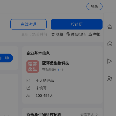
登录
在线沟通
投简历
更新：25分钟前
收藏
微信扫码
举报
企业基本信息
聊一聊
蔻蒂桑生物科技
蔻蒂
桑生
在招职位
7
个
个人护理品
未填写
100-499人
蔻蒂桑生物科技招聘
查看更多