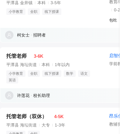
平潭县 金井镇
本科
3-5年
0-20人
小学教育
全职
线下授课
包吃
柯女士
招聘者
启智优能托
托管老师
3-6K
学前教育
平潭县 海坛街道
本科
1年以内
小学教育
全职
线下授课
数学
语文
英语
许莲花
校长助理
昂乐优加托
托管老师（双休）
4-5K
教辅资料及
平潭县 海坛街道
大专
1-3年