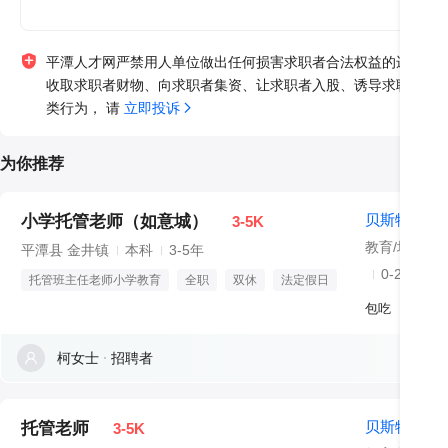
平潭人才网严禁用人单位做出任何损害求职者合法权益的违法违
收取求职者财物、向求职者集资、让求职者入股、诱导求职者异
类行为， 请 
立即投诉
为你推荐
贝斯特托辅
小学托管老师（如意城）
3-5K
平潭县 金井镇
本科
3-5年
0-20人
托管班主任老师小学教育
全职
双休
法定假日
包吃
柯女士
招聘者
贝斯特托辅
托管老师
3-5K