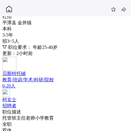
小学托管老师（如意城）
3-5K
社招
平潭县 金井镇
本科
3-5年
招3~5人
职位要求：
年龄25-40岁
更新：2小时前
贝斯特托辅
教育/培训/学术/科研/院校
0-20人
柯女士
招聘者
职位描述
托管班主任老师小学教育
全职
双休