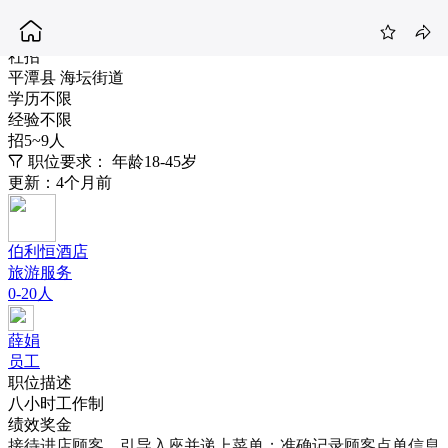
服务员
3.5-4K
社招
平潭县 海坛街道
学历不限
经验不限
招5~9人
职位要求：
年龄18-45岁
更新：4个月前
伯利恒酒店
旅游服务
0-20人
薛娟
员工
职位描述
八小时工作制
绩效奖金
接待进店顾客，引导入座并递上菜单；准确记录顾客点单信息