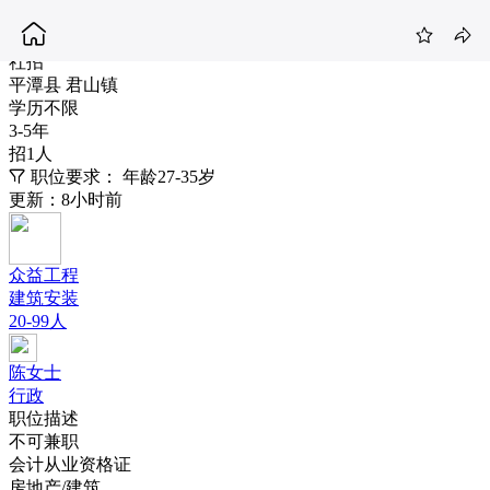
总账会计
3-5K
社招
平潭县 君山镇
学历不限
3-5年
招1人
职位要求：
年龄27-35岁
更新：8小时前
众益工程
建筑安装
20-99人
陈女士
行政
职位描述
不可兼职
会计从业资格证
房地产/建筑