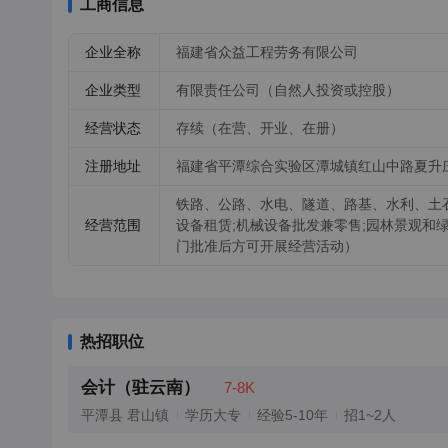
工商信息
企业全称
福建省众益工程劳务有限公司
企业类型
有限责任公司（自然人投资或控股）
经营状态
存续（在营、开业、在册）
注册地址
福建省平潭综合实验区潭城镇红山中路夏升庄
铁路、公路、水电、隧道、路基、水利、土石
经营范围
设备租赁;机械设备批发兼零售;园林景观和
门批准后方可开展经营活动）
热招职位
会计（驻云南）
7-8K
平潭县 君山镇
学历大专
经验5-10年
招1~2人