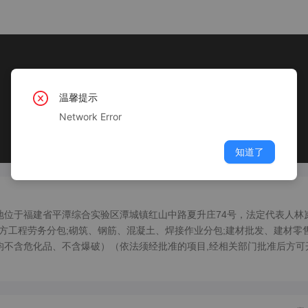
温馨提示
Network Error
知道了
注册地位于福建省平潭综合实验区潭城镇红山中路夏升庄74号，法定代表人林
工程劳务分包;砌筑、钢筋、混凝土、焊接作业分包;建材批发、建材零售
均不含危化品、不含爆破）（依法须经批准的项目,经相关部门批准后方可