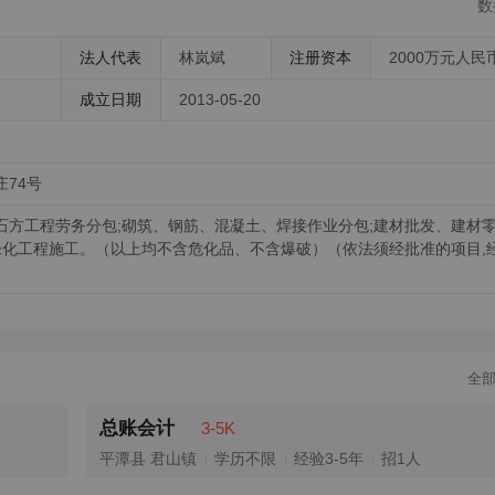
数
法人代表
林岚斌
注册资本
2000万元人民
成立日期
2013-05-20
74号
方工程劳务分包;砌筑、钢筋、混凝土、焊接作业分包;建材批发、建材零
绿化工程施工。（以上均不含危化品、不含爆破）（依法须经批准的项目,
全
总账会计
3-5K
平潭县 君山镇
学历不限
经验3-5年
招1人