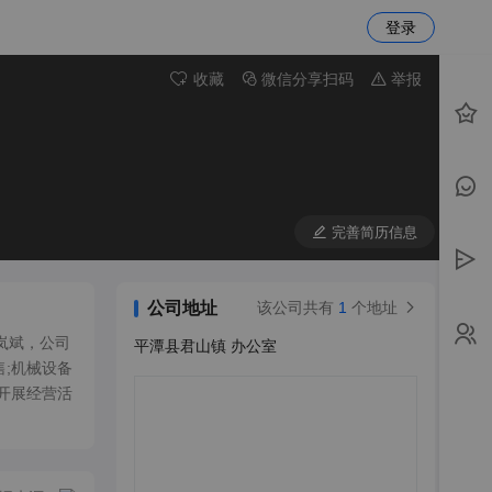
登录
收藏
微信分享扫码
举报
完善简历信息
公司地址
该公司共有
1
个地址
岚斌，公司
平潭县君山镇 办公室
;机械设备
开展经营活