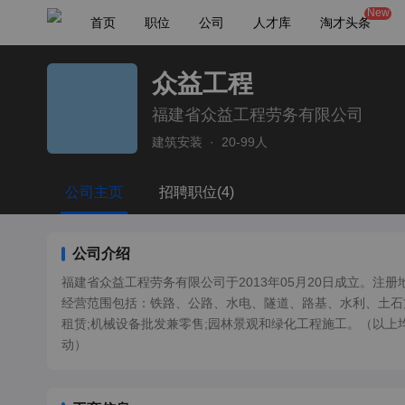
New
首页
职位
公司
人才库
淘才头条
众益工程
福建省众益工程劳务有限公司
建筑安装
·
20-99人
公司主页
招聘职位(4)
公司介绍
福建省众益工程劳务有限公司于2013年05月20日成立。
经营范围包括：铁路、公路、水电、隧道、路基、水利、土石方
租赁;机械设备批发兼零售;园林景观和绿化工程施工。（以上
动）