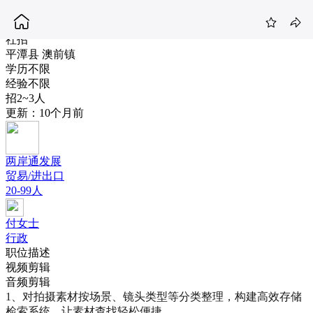
剪辑师
3-5K
社招
平潭县 澳前镇
学历不限
经验不限
招2~3人
更新：10个月前
两岸通发展
贸易/进出口
20-99人
付女士
行政
职位描述
视频剪辑
音频剪辑
1、对拍摄素材按场景、镜头类型等分类整理，构建高效存储
检索系统，让素材查找轻松便捷。
