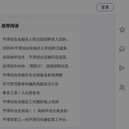
登录
推荐阅读
平潭综合实验区人民法院招聘录入员的公告
2026年平潭综合实验区公开招聘卫健系统事业单位工作人员公告
@高校毕业生，平潭综合实验区促进高校毕业生就业创业政策指南请查收！
@求职中的你，“黑职介”、虚假招聘信息需警惕！
平潭综合实验区失业保险金标准调整
关于防范刷单诈骗的风险提示公告‌
事关工资！人社部发布
平潭综合实验区工伤预防线上培训
平潭毕业生加油！丨 高校毕业生就业创业政策服务指南
平潭找零工—找平潭日结兼职零工平台推荐！