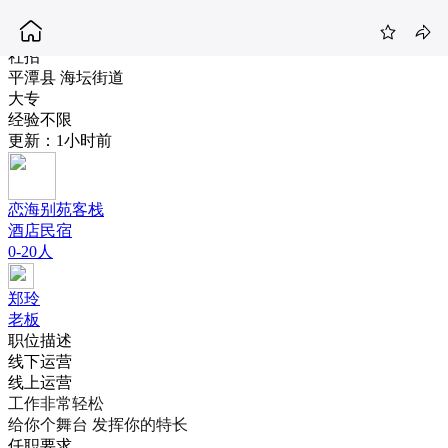
民宿运营
3-5K
社招
平潭县 海坛街道
大专
经验不限
更新：1小时前
恋海别苑客栈
酒店民宿
0-20人
郑玲
老板
职位描述
线下运营
线上运营
工作非常轻松

给你个舞台 发挥你的特长
任职要求