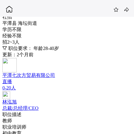
就业老师
8-12K
社招
平潭县 海坛街道
学历不限
经验不限
招2~3人
职位要求：
年龄28-40岁
更新：2个月前
平潭七次方贸易有限公司
直播
0-20人
林泓旭
总裁/总经理/CEO
职位描述
教师
职业培训师
初中教育