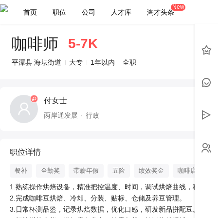
New
首页
职位
公司
人才库
淘才头条
咖啡师
5-7K
平潭县 海坛街道
大专
1年以内
全职
付女士
两岸通发展
行政
职位详情
餐补
全勤奖
带薪年假
五险
绩效奖金
咖啡店
1.熟练操作烘焙设备，精准把控温度、时间，调试烘焙曲线，稳定出品
2.完成咖啡豆烘焙、冷却、分装、贴标、仓储及养豆管理。

3.日常杯测品鉴，记录烘焙数据，优化口感，研发新品拼配豆。
