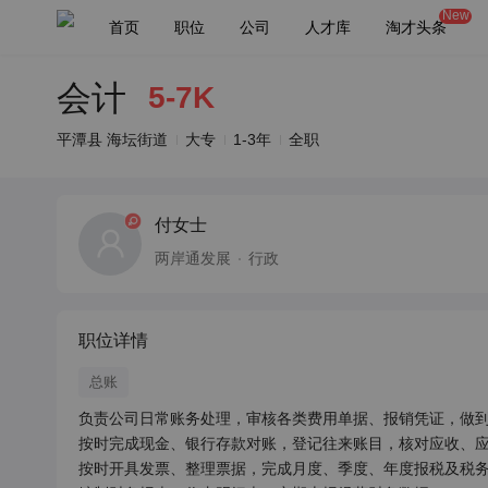
New
首页
职位
公司
人才库
淘才头条
会计
5-7K
平潭县 海坛街道
大专
1-3年
全职
付女士
两岸通发展
行政
职位详情
总账
负责公司日常账务处理，审核各类费用单据、报销凭证，做到
按时完成现金、银行存款对账，登记往来账目，核对应收、应
按时开具发票、整理票据，完成月度、季度、年度报税及税务