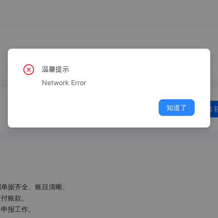
温馨提示
Network Error
知道了
单据齐全、账目清晰。

付账款。

申报工作。
