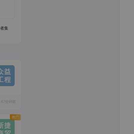
者集
众益
工程
47分钟前
推广
新捷
商贸