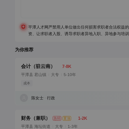
平潭人才网严禁用人单位做出任何损害求职者合法权益的
资、让求职者入股、诱导求职者异地入职、异地参与培训
为你推荐
会计（驻云南）
7-8K
平潭县 君山镇
大专
5-10年
成本
陈女士
行政
财务（兼职）
1-2K
急招
置顶
平潭县 海坛街道
大专
1-3年