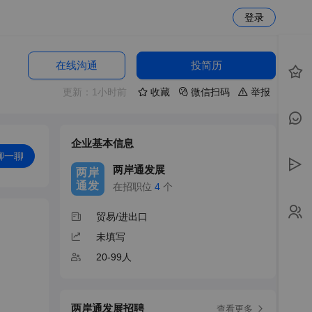
登录
在线沟通
投简历
更新：1小时前
收藏
微信扫码
举报
企业基本信息
聊一聊
两岸通发展
两岸
通发
在招职位
4
个
贸易/进出口
未填写
20-99人
两岸通发展招聘
查看更多