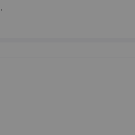
。




