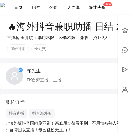
New
首页
职位
公司
人才库
淘才头条
🔥海外抖音兼职助播 日结 280-320 元 周结抽成
平潭县 金井镇
学历不限
经验不限
兼职
招1~2人
加班补助
全勤奖
陈先生
TK台湾直播
主播
职位详情
抖音直播
抖音海外版
✅海外版抖音国内刷不到！亲戚朋友都看不到！不用怕被熟人看到尴尬
✅台湾团队直招！氛围轻松无压力！
