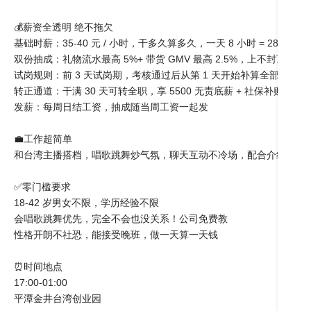
💰薪资全透明 绝不拖欠

基础时薪：35-40 元 / 小时，干多久算多久，一天 8 小时 = 280-320 元
双份抽成：礼物流水最高 5%+ 带货 GMV 最高 2.5%，上不封顶

试岗规则：前 3 天试岗期，考核通过后从第 1 天开始补算全部抽成

转正通道：干满 30 天可转全职，享 5500 无责底薪 + 社保补贴 + 全勤
发薪：每周日结工资，抽成随当周工资一起发

💼工作超简单

和台湾主播搭档，唱歌跳舞炒气氛，聊天互动不冷场，配合介绍产品就
✅零门槛要求

18-42 岁男女不限，学历经验不限

会唱歌跳舞优先，完全不会也没关系！公司免费教

性格开朗不社恐，能接受晚班，做一天算一天钱

⏰时间地点

17:00-01:00

平潭金井台湾创业园
