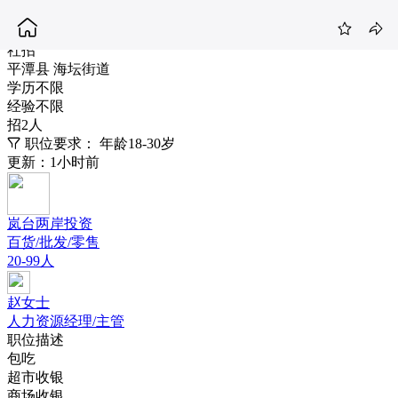
收银
3.8-4.5K
社招
平潭县 海坛街道
学历不限
经验不限
招2人
职位要求：
年龄18-30岁
更新：1小时前
岚台两岸投资
百货/批发/零售
20-99人
赵女士
人力资源经理/主管
职位描述
包吃
超市收银
商场收银