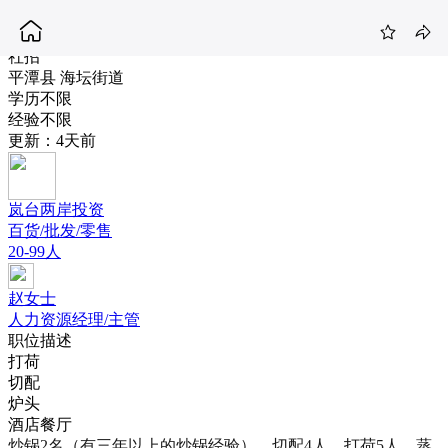
中餐厨工
4-5K
社招
平潭县 海坛街道
学历不限
经验不限
更新：4天前
岚台两岸投资
百货/批发/零售
20-99人
赵女士
人力资源经理/主管
职位描述
打荷
切配
炉头
酒店餐厅
炒锅2名（有三年以上的炒锅经验）、切配4人、打荷5人、蒸