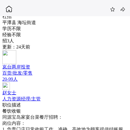
收银（同源宝岛）
4-5K
社招
平潭县 海坛街道
学历不限
经验不限
招3人
更新：24天前
岚台两岸投资
百货/批发/零售
20-99人
赵女士
人力资源经理/主管
职位描述
餐饮收银
同源宝岛家宴台菜餐厅招聘：

岗位内容：

1. 负责门店日常收银工作，准确、高效地为顾客提供结账服