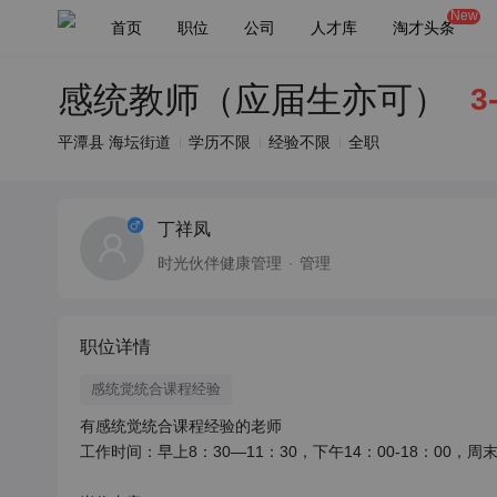
New
首页
职位
公司
人才库
淘才头条
感统教师（应届生亦可）
3
平潭县 海坛街道
学历不限
经验不限
全职
丁祥凤
时光伙伴健康管理
管理
职位详情
感统觉统合课程经验
有感统觉统合课程经验的老师

工作时间：早上8：30—11：30，下午14：00-18：00，周末