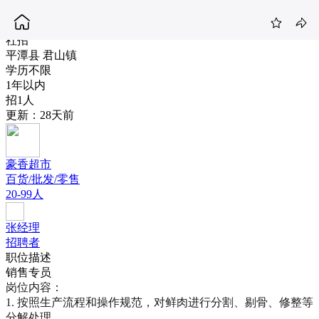
鲜肉分解员
6-7K
社招
平潭县 君山镇
学历不限
1年以内
招1人
更新：28天前
豪香超市
百货/批发/零售
20-99人
张经理
招聘者
职位描述
销售专员
岗位内容：

1. 按照生产流程和操作规范，对鲜肉进行分割、剔骨、修整等
分解处理。
