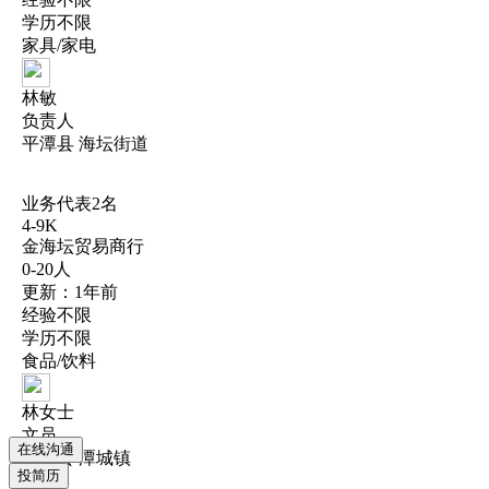
学历不限
家具/家电
林敏
负责人
平潭县 海坛街道
业务代表2名
4-9K
金海坛贸易商行
0-20人
更新：1年前
经验不限
学历不限
食品/饮料
林女士
文员
在线沟通
平潭县 潭城镇
投简历