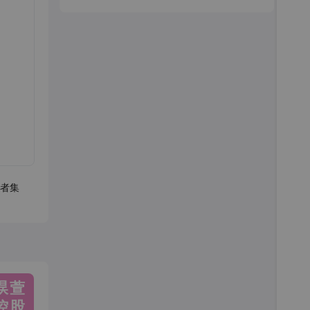
者集
淏萱
控股