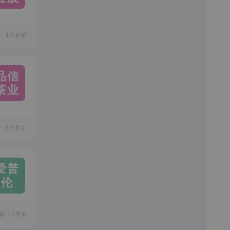
：4个月前
品信
茶业
：8个月前
爱普
伦
新：1年前