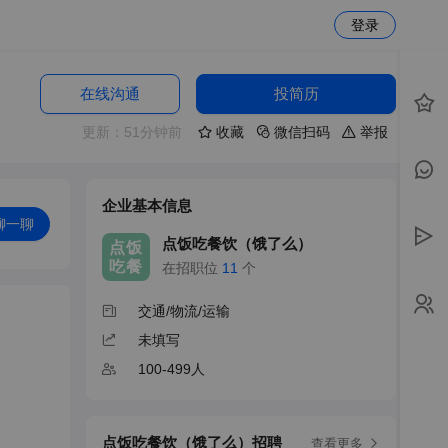
登录
在线沟通
投简历
更新：51分钟前
收藏
微信扫码
举报
企业基本信息
聊一聊
点饭吃餐饮（饿了么）
点饭
吃餐
在招职位
11
个
交通/物流/运输
未填写
100-499人
点饭吃餐饮（饿了么）招聘
查看更多