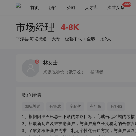
New
首页
职位
公司
人才库
淘才头条
市场经理
4-8K
平潭县 海坛街道
大专
经验不限
全职
招2人
林女士
点饭吃餐饮（饿了么）
招聘者
职位详情
加班补助
有提成
全勤奖
有年假
有补助
1、根据阿里巴巴总部下放的策略目标，完成当地区域的考核

2、拓展新商户及维护老商户，与商户建立长期稳定的合作发展
3、了解并根据商户需求，制定个性化营销方案，与商户谈判并