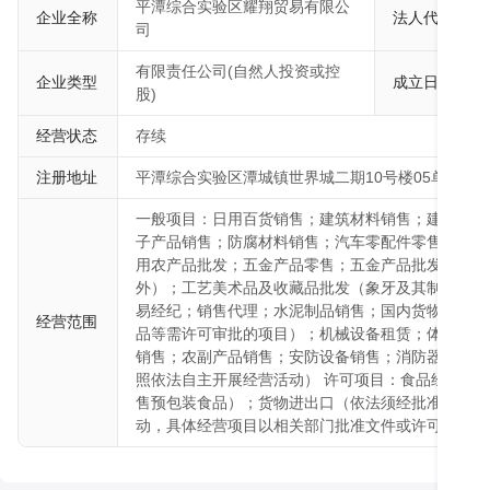
平潭综合实验区耀翔贸易有限公
企业全称
法人代表
司
有限责任公司(自然人投资或控
企业类型
成立日期
股)
经营状态
存续
注册地址
平潭综合实验区潭城镇世界城二期10号楼05单元205
一般项目：日用百货销售；建筑材料销售；建筑用钢
子产品销售；防腐材料销售；汽车零配件零售；电线
用农产品批发；五金产品零售；五金产品批发；工艺
外）；工艺美术品及收藏品批发（象牙及其制品除外
易经纪；销售代理；水泥制品销售；国内货物运输代
经营范围
品等需许可审批的项目）；机械设备租赁；体育用品
销售；农副产品销售；安防设备销售；消防器材销售
照依法自主开展经营活动） 许可项目：食品经营（
售预包装食品）；货物进出口（依法须经批准的项目
动，具体经营项目以相关部门批准文件或许可证件为