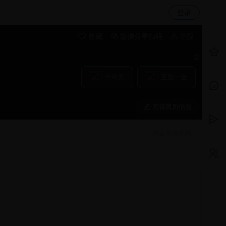
登录
收藏
微信分享扫码
举报
年终奖
五险一金
完善简历信息
清空筛选条件