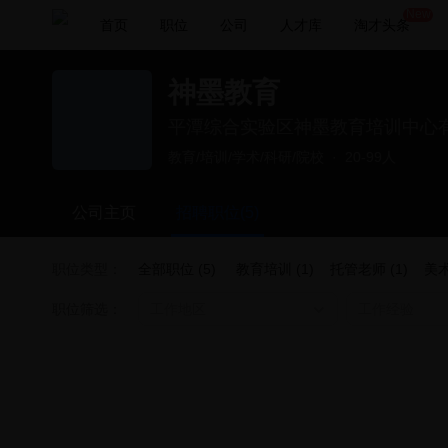
New
首页
职位
公司
人才库
淘才头条
神墨教育
平潭综合实验区神墨教育培训中心
教育/培训/学术/科研/院校
·
20-99人
公司主页
招聘职位(5)
职位类型：
全部职位 (5)
教育培训 (1)
托管老师 (1)
美术
职位筛选：
工作地区
工作经验