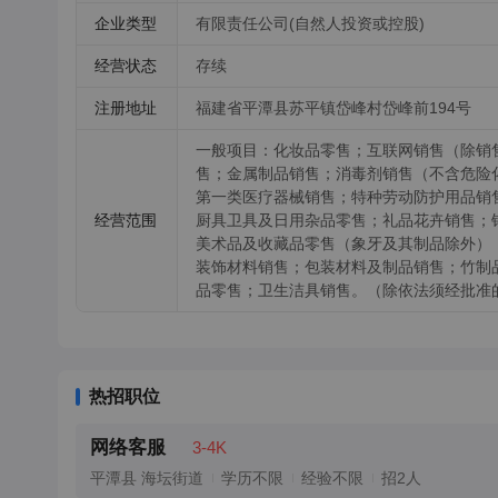
企业类型
有限责任公司(自然人投资或控股)
经营状态
存续
注册地址
福建省平潭县苏平镇岱峰村岱峰前194号
一般项目：化妆品零售；互联网销售（除销
售；金属制品销售；消毒剂销售（不含危险
第一类医疗器械销售；特种劳动防护用品销
经营范围
厨具卫具及日用杂品零售；礼品花卉销售；
美术品及收藏品零售（象牙及其制品除外）
装饰材料销售；包装材料及制品销售；竹制
品零售；卫生洁具销售。（除依法须经批准
热招职位
网络客服
3-4K
平潭县 海坛街道
学历不限
经验不限
招2人