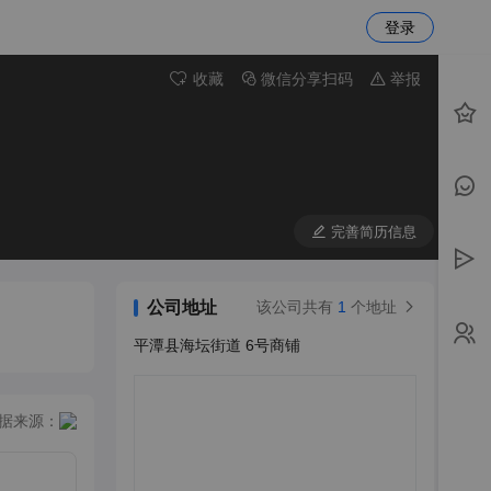
登录
收藏
微信分享扫码
举报
完善简历信息
公司地址
该公司共有
1
个地址
平潭县海坛街道 6号商铺
据来源：