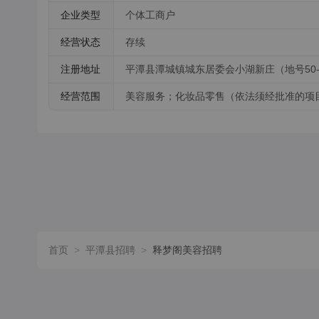
企业类型
个体工商户
经营状态
存续
注册地址
平潭县潭城镇城东居委会小湖新庄（地号50-
经营范围
美容服务；化妆品零售（依法须经批准的项
首页
>
平潭县招聘
>
释梦阁美容招聘