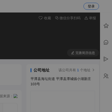
登录
收藏
微信分享扫码
举报
完善简历信息
公司地址
该公司共有
1
个地址
平潭县海坛街道 平潭县潭城镇小湖新庄
103号
据来源：