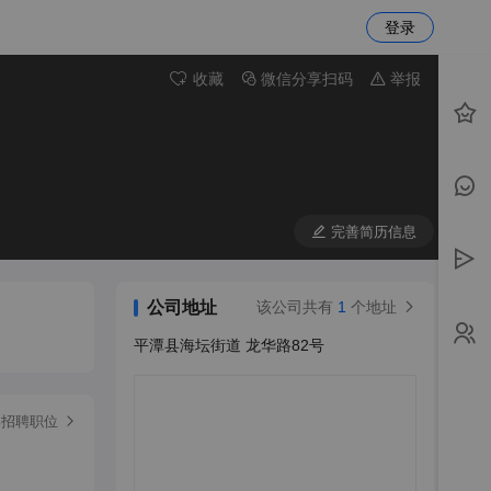
登录
收藏
微信分享扫码
举报
完善简历信息
公司地址
该公司共有
1
个地址
平潭县海坛街道 龙华路82号
部招聘职位