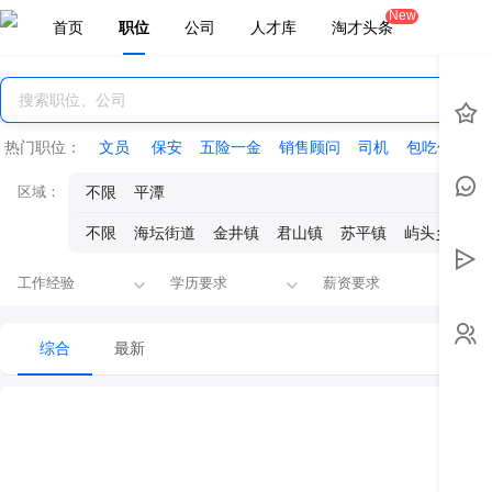
New
首页
职位
公司
人才库
淘才头条
热门职位：
文员
保安
五险一金
销售顾问
司机
包吃住
会
区域：
不限
平潭
不限
海坛街道
金井镇
君山镇
苏平镇
屿头乡
东
工作经验
学历要求
薪资要求
融
综合
最新