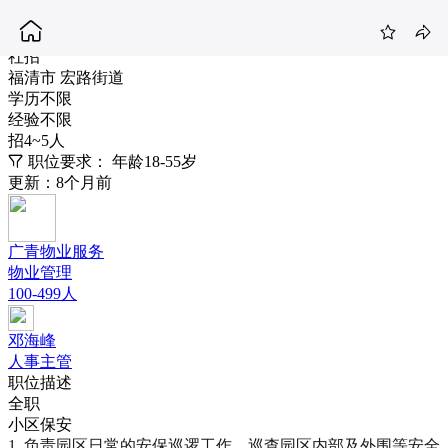
保安
4-5K
社招
福清市 宏路街道
学历不限
经验不限
招4~5人
职位要求：
年龄18-55岁
更新：8个月前
广青物业服务
物业管理
100-499人
邓海峰
人事主管
职位描述
全职
小区保安
1. 负责园区日常的安保巡逻工作，巡查园区内部及外围等安全