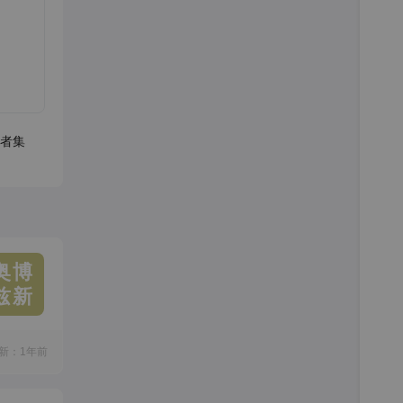
者集
奥博
兹新
新：1年前