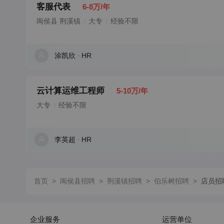
客服代表
6-8万/年
闽侯县 荆溪镇
大专
经验不限
涂凯欣
HR
云计算运维工程师
5-10万/年
大专
经验不限
李英超
HR
首页
>
闽侯县招聘
>
荆溪镇招聘
>
伯乐树招聘
>
店员招
企业服务
运营单位