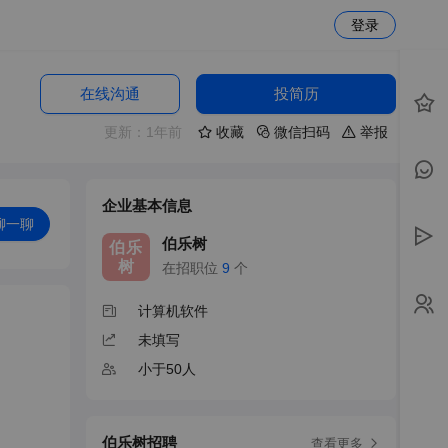
登录
在线沟通
投简历
更新：1年前
收藏
微信扫码
举报
企业基本信息
聊一聊
伯乐树
伯乐
树
在招职位
9
个
计算机软件
未填写
小于50人
伯乐树招聘
查看更多