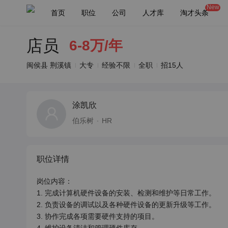
New
首页
职位
公司
人才库
淘才头条
店员
6-8万/年
闽侯县 荆溪镇
大专
经验不限
全职
招15人
涂凯欣
伯乐树
HR
职位详情
岗位内容：

1. 完成计算机硬件设备的安装、检测和维护等日常工作。

2. 负责设备的调试以及各种硬件设备的更新升级等工作。

3. 协作完成各项需要硬件支持的项目。
