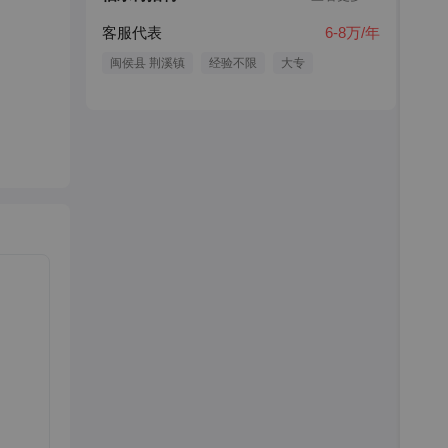
客服代表
6-8万/年
闽侯县 荆溪镇
经验不限
大专