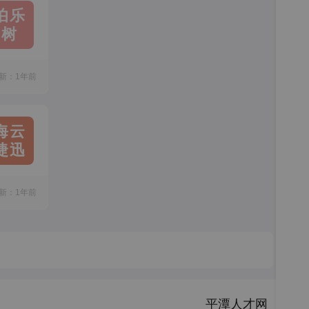
伯乐
树
新：1年前
海云
捷迅
新：1年前
平潭人才网