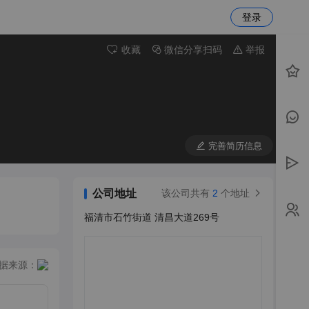
登录
收藏
微信分享扫码
举报
完善简历信息
公司地址
该公司共有
2
个地址
福清市石竹街道 清昌大道269号
据来源：