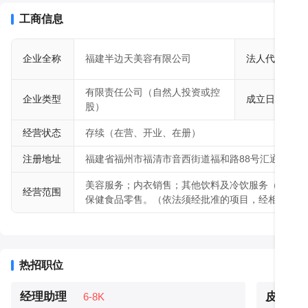
细节之间绽放无限美丽；任光阴掠过，依旧芳华无限！

工商信息
企业全称
福建半边天美容有限公司
法人代表
有限责任公司（自然人投资或控
企业类型
成立日期
股）
经营状态
存续（在营、开业、在册）
注册地址
福建省福州市福清市音西街道福和路88号汇通农商银
美容服务；内衣销售；其他饮料及冷饮服务（含甜品
经营范围
保健食品零售。（依法须经批准的项目，经相关部门
热招职位
经理助理
皮肤科
6-8K