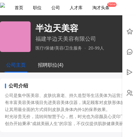
New
首页
职位
公司
人才库
淘才头条
半边天美容
福建半边天美容有限公司
医疗/保健/美容/卫生服务
·
20-99人
公司主页
招聘职位(4)
公司介绍
公司是集中医美容、皮肤抗衰老、持久造型等生活美体为运营主体。
有丰富美容美体项目先进美容美体仪器，满足顾客对皮肤形体的护理
让其用最全面的方式得到皮肤及身体内外1的保养效果。

时光珍贵无价，流转间智慧于心，然，时光也为容颜及心灵印下吻痕。
创办开始秉承“成就美丽人生”的宗旨，不仅仅提供肌肤健康美丽的外
方，致力于将会所建设为现代心灵栖息地。会所典雅高贵的装饰，轻